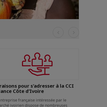
Previous
Next
Team Fr
 raisons pour s'adresser à la CCI
rance Côte d’Ivoire
Dispositif 
relance, pe
entreprise française intéressée par le
#FranceRel
rché ivoirien dispose de nombreuses