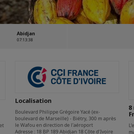
Abidjan
07:13:40
Localisation
8
Boulevard Philippe Grégoire Yacé (ex-
F
boulevard de Marseille) - Biétry, 300 m après
le Wafou en direction de l'aéroport
et
L’
Adresse : 18 BP 189 Abidjan 18 Côte d'Ivoire
ma