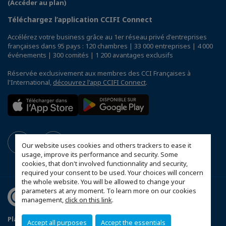
(Accéder au plan)
Téléchargez l’application CCIFI Connect
Accélérez votre business grâce au 1er réseau privé d'entreprises
françaises dans 95 pays : 120 chambres | 33 000 entreprises | 4 000
événements | 300 comités | 1 200 avantages exclusifs
Réservée exclusivement aux membres des CCI Françaises à
l'International,
découvrez l'app CCIFI Connect
.
Our website uses cookies and others trackers to ease it
usage, improve its performance and security. Some
cookies, that don't involved functionnality and security,
required your consent to be used. Your choices will concern
the whole website. You will be allowed to change your
parameters at any moment. To learn more on our cookies
management,
click on this link
.
Plan du site
Mentions légales
Accept all purposes
Accept the essentials