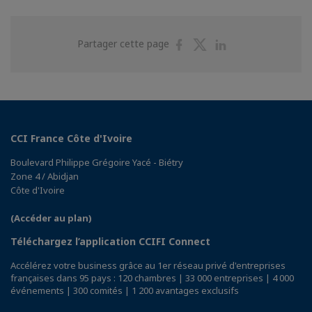
Partager
Partager
Partager
Partager cette page
sur
sur
sur
Facebook
Twitter
Linkedin
CCI France Côte d'Ivoire
Boulevard Philippe Grégoire Yacé - Biétry
Zone 4 / Abidjan
Côte d'Ivoire
(Accéder au plan)
Téléchargez l’application CCIFI Connect
Accélérez votre business grâce au 1er réseau privé d'entreprises
françaises dans 95 pays : 120 chambres | 33 000 entreprises | 4 000
événements | 300 comités | 1 200 avantages exclusifs