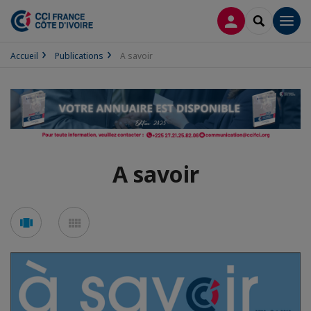
CONNEXION
RECHERCH
Men
Accueil
Publications
A savoir
A savoir
Voir
Voir
en
en
mode
mode
carousel
mosaïque