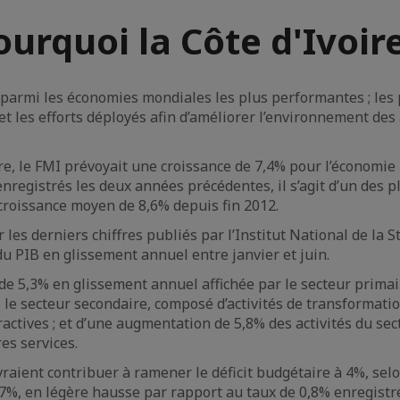
ourquoi la Côte d'Ivoire
ace parmi les économies mondiales les plus performantes ; 
t les efforts déployés afin d’améliorer l’environnement des
 le FMI prévoyait une croissance de 7,4% pour l’économie iv
nregistrés les deux années précédentes, il s’agit d’un des p
croissance moyen de 8,6% depuis fin 2012.
 les derniers chiffres publiés par l’Institut National de la 
du PIB en glissement annuel entre janvier et juin.
de 5,3% en glissement annuel affichée par le secteur primair
 le secteur secondaire, composé d’activités de transformatio
tractives ; et d’une augmentation de 5,8% des activités du sec
res services.
aient contribuer à ramener le déficit budgétaire à 4%, selo
 1,7%, en légère hausse par rapport au taux de 0,8% enregistr