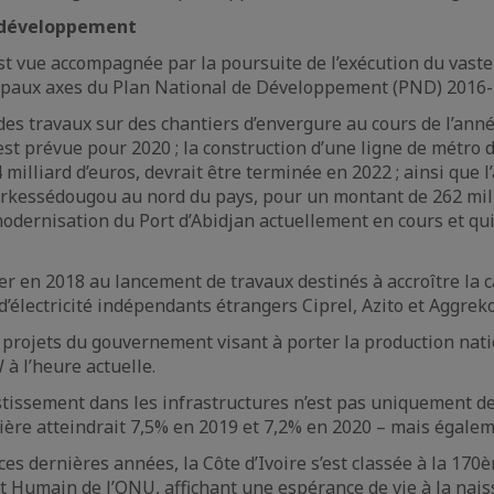
e développement
’est vue accompagnée par la poursuite de l’exécution du va
incipaux axes du Plan National de Développement (PND) 2016-
 travaux sur des chantiers d’envergure au cours de l’année
est prévue pour 2020 ; la construction d’une ligne de métro 
4 milliard d’euros, devrait être terminée en 2022 ; ainsi que 
Ferkessédougou au nord du pays, pour un montant de 262 milli
 modernisation du Port d’Abidjan actuellement en cours et qui
er en 2018 au lancement de travaux destinés à accroître la c
’électricité indépendants étrangers Ciprel, Azito et Aggreko
projets du gouvernement visant à porter la production nation
à l’heure actuelle.
vestissement dans les infrastructures n’est pas uniquement 
nière atteindrait 7,5% en 2019 et 7,2% en 2020 – mais égalem
s dernières années, la Côte d’Ivoire s’est classée à la 170è
Humain de l’ONU, affichant une espérance de vie à la naiss