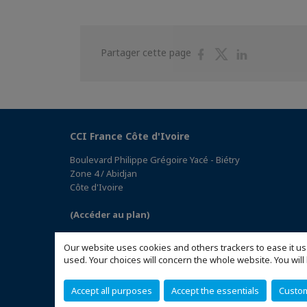
Partager
Partager
Partager
Partager cette page
sur
sur
sur
Facebook
Twitter
Linkedin
CCI France Côte d'Ivoire
Boulevard Philippe Grégoire Yacé - Biétry
Zone 4 / Abidjan
Côte d'Ivoire
(Accéder au plan)
Our website uses cookies and others trackers to ease it us
used. Your choices will concern the whole website. You w
Accept all purposes
Accept the essentials
Custo