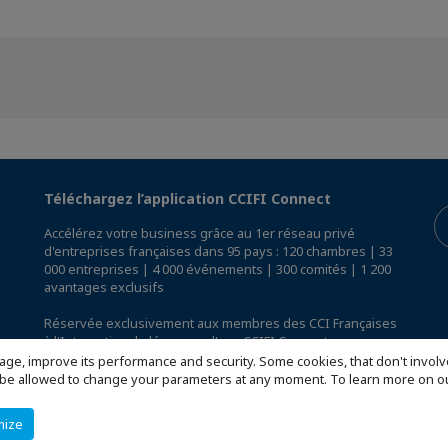
Téléchargez l’application CCIFI Connect
Accélérez votre business grâce au 1er réseau privé
d'entreprises françaises dans 95 pays : 120 chambres | 33
000 entreprises | 4 000 événements | 300 comités | 1 200
avantages exclusifs
Réservée exclusivement aux membres des CCI Françaises
à l'International,
découvrez l'app CCIFI Connect
.
age, improve its performance and security. Some cookies, that don't involv
ill be allowed to change your parameters at any moment. To learn more on
mize