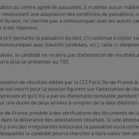
ation du centre agréé de passation. Il n’utilise aucun matér
ts nécessitant une adaptation des conditions de passation),
l du test, ne cherche pas à communiquer avec les autres ca
r à ses réponses.
t (s’il perturbe la passation du test, s’il continue à copier
ommuniquer avec d’autres candidats, etc.), celui-ci s’expose
vérée, le candidat ne recevra pas d’attestation de résultats
rra plus se présenter au TEF.
estation de résultats éditée par la CCI Paris Ile-de-France à 
 est inscrit pour la session figurent sur l’attestation de rés
 épreuves et qu’il n’y a pas eu d’anomalie constatée pendant 
ur une durée de deux années à compter de la date d’édition d
Ile-de-France procède à des vérifications des documents de la
dans la délivrance des attestations résultats. Si une attesta
il y a eu des irrégularités entourant la passation ou la corr
desquelles le candidat pourra chercher à faire valoir son att