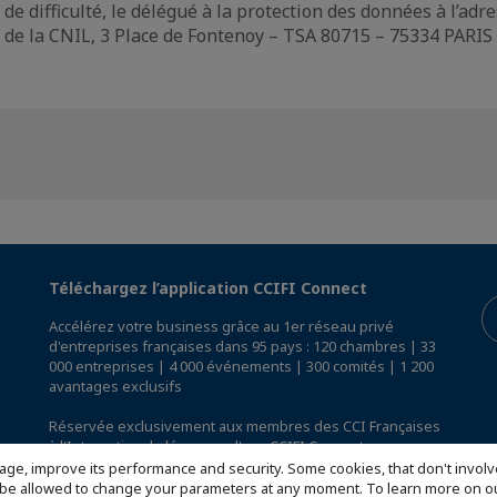
 de difficulté, le délégué à la protection des données à l’adre
 de la CNIL, 3 Place de Fontenoy – TSA 80715 – 75334 PARIS
Téléchargez l’application CCIFI Connect
Accélérez votre business grâce au 1er réseau privé
d'entreprises françaises dans 95 pays : 120 chambres | 33
000 entreprises | 4 000 événements | 300 comités | 1 200
avantages exclusifs
Réservée exclusivement aux membres des CCI Françaises
à l'International,
découvrez l'app CCIFI Connect
.
age, improve its performance and security. Some cookies, that don't involv
ill be allowed to change your parameters at any moment. To learn more on