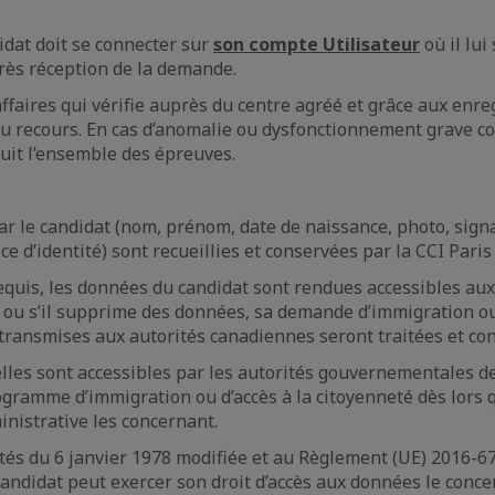
idat doit se connecter sur
son compte Utilisateur
où il lu
près réception de la demande.
ffaires qui vérifie auprès du centre agréé et grâce aux enr
du recours. En cas d’anomalie ou dysfonctionnement grave cons
tuit l’ensemble des épreuves.
e candidat (nom, prénom, date de naissance, photo, signatu
ce d’identité) sont recueillies et conservées par la CCI Par
uis, les données du candidat sont rendues accessibles aux 
ie ou s’il supprime des données, sa demande d’immigration ou
transmises aux autorités canadiennes seront traitées et con
es sont accessibles par les autorités gouvernementales des
rogramme d’immigration ou d’accès à la citoyenneté dès lors
inistrative les concernant.
tés du 6 janvier 1978 modifiée et au Règlement (UE) 2016-67
 candidat peut exercer son droit d’accès aux données le concer