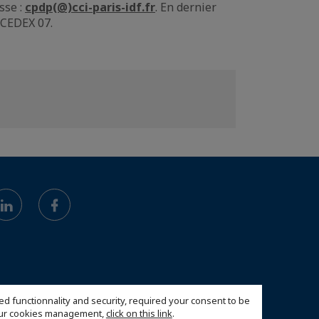
sse :
cpdp(@)cci-paris-idf.fr
. En dernier
 CEDEX 07.
ed functionnality and security, required your consent to be
 our cookies management,
click on this link
.