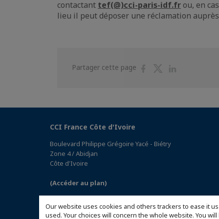
contactant
tef(@)cci-paris-idf.fr
ou, en cas
lieu il peut déposer une réclamation auprès
Partager
Partager
Partager
Partager cette page
sur
sur
sur
Facebook
Twitter
Linkedin
CCI France Côte d'Ivoire
Boulevard Philippe Grégoire Yacé - Biétry
Zone 4 / Abidjan
Côte d'Ivoire
(Accéder au plan)
Our website uses cookies and others trackers to ease it us
used. Your choices will concern the whole website. You w