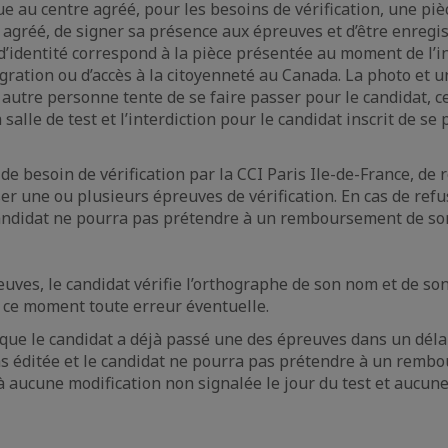
e au centre agréé, pour les besoins de vérification, une pièc
 agréé, de signer sa présence aux épreuves et d’être enregis
d’identité correspond à la pièce présentée au moment de l’in
ration ou d’accès à la citoyenneté au Canada. La photo et u
ne autre personne tente de se faire passer pour le candidat
 salle de test et l’interdiction pour le candidat inscrit de s
de besoin de vérification par la CCI Paris Ile-de-France, de r
ser une ou plusieurs épreuves de vérification. En cas de refu
e candidat ne pourra pas prétendre à un remboursement de son
euves, le candidat vérifie l’orthographe de son nom et de so
à ce moment toute erreur éventuelle.
 que le candidat a déjà passé une des épreuves dans un délai
pas éditée et le candidat ne pourra pas prétendre à un rembo
 aucune modification non signalée le jour du test et aucune