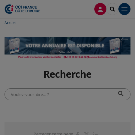
CONNEXION
RECHERCH
Men
Accueil
Recherche
Voulez-
vous
dire...
?
Partager
Partager
Partager
Partager cette page