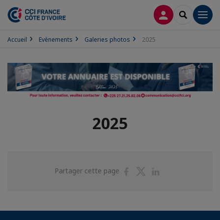
CONNEXION
RECHERCH
Men
Accueil
Evènements
Galeries photos
2025
2025
Partager
Partager
Partager
Partager cette page
sur
sur
sur
Facebook
Twitter
Linkedin