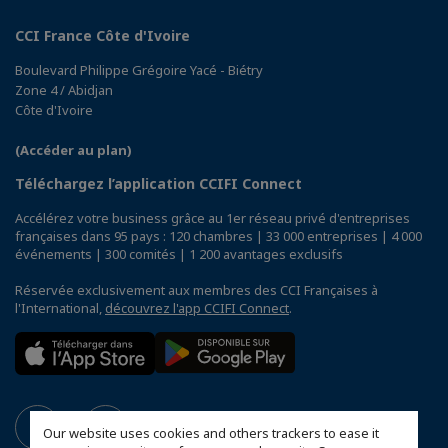
CCI France Côte d'Ivoire
Boulevard Philippe Grégoire Yacé - Biétry
Zone 4 / Abidjan
Côte d'Ivoire
(Accéder au plan)
Téléchargez l’application CCIFI Connect
Accélérez votre business grâce au 1er réseau privé d'entreprises
françaises dans 95 pays : 120 chambres | 33 000 entreprises | 4 000
événements | 300 comités | 1 200 avantages exclusifs
Réservée exclusivement aux membres des CCI Françaises à
l'International,
découvrez l'app CCIFI Connect
.
Our website uses cookies and others trackers to ease it