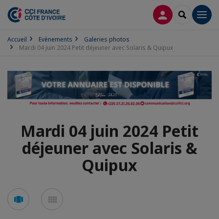
CONNEXION
RECHERCH
Men
Accueil
Evènements
Galeries photos
Mardi 04 juin 2024 Petit déjeuner avec Solaris & Quipux
Mardi 04 juin 2024 Petit
déjeuner avec Solaris &
Quipux
Voir
Voir
en
en
mode
mode