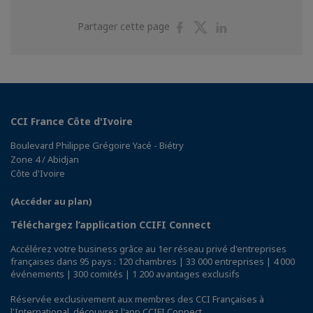
Partager
Partager
Partager
Partager cette page
sur
sur
sur
Facebook
Twitter
Linkedin
CCI France Côte d'Ivoire
Boulevard Philippe Grégoire Yacé - Biétry
Zone 4 / Abidjan
Côte d'Ivoire
(Accéder au plan)
Téléchargez l’application CCIFI Connect
Accélérez votre business grâce au 1er réseau privé d'entreprises
françaises dans 95 pays : 120 chambres | 33 000 entreprises | 4 000
événements | 300 comités | 1 200 avantages exclusifs
Réservée exclusivement aux membres des CCI Françaises à
l'International,
découvrez l'app CCIFI Connect
.