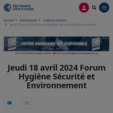
CONNEXION
RECHERCH
Men
Accueil
Evènements
Galeries photos
Jeudi 18 avril 2024 Forum Hygiène Sécurité et Environnement
Jeudi 18 avril 2024 Forum
Hygiène Sécurité et
Environnement
Voir
Voir
en
en
mode
mode