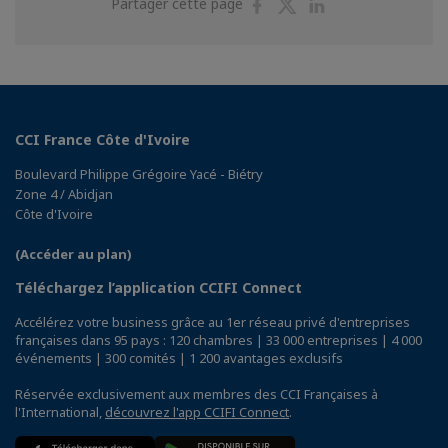
Partager
Partager
Partager
Partager cette page
sur
sur
sur
Facebook
Twitter
Linkedin
CCI France Côte d'Ivoire
Boulevard Philippe Grégoire Yacé - Biétry
Zone 4 / Abidjan
Côte d'Ivoire
(Accéder au plan)
Téléchargez l’application CCIFI Connect
Accélérez votre business grâce au 1er réseau privé d'entreprises
françaises dans 95 pays : 120 chambres | 33 000 entreprises | 4 000
événements | 300 comités | 1 200 avantages exclusifs
Réservée exclusivement aux membres des CCI Françaises à
l'International,
découvrez l'app CCIFI Connect
.