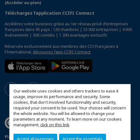
(Accéder au plan)
Téléchargez l’application CCIFI Connect
Accélérez votre business grâce au 1er réseau privé d'entreprises
françaises dans 95 pays : 120 chambres | 33 000 entreprises | 4 000
événements | 300 comités | 1 200 avantages exclusifs
Réservée exclusivement aux membres des CCI Françaises à
l'International,
découvrez l'app CCIFI Connect
.
Our website uses cookies and others trackers to ease it
usage, improve its performance and security. Some
cookies, that don't involved functionnality and security,
required your consent to be used. Your choices will concern
the whole website. You will be allowed to change your
parameters at any moment. To learn more on our cookies
management,
click on this link
.
Plan du site
Mentions légales
Accept all purposes
Accept the essentials