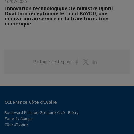
16/07/2026
Innovation technologique : le ministre Djibril
Ouattara réceptionne le robot KAYOD, une
innovation au service de la transformation
numérique
Partager
Partager
Partager
Partager cette page
sur
sur
sur
Facebook
Twitter
Linkedin
CCI France Côte d'Ivoire
Boulevard Philippe Grégoire Yacé - Biétry
Zone 4 / Abidjan
Côte d'Ivoire