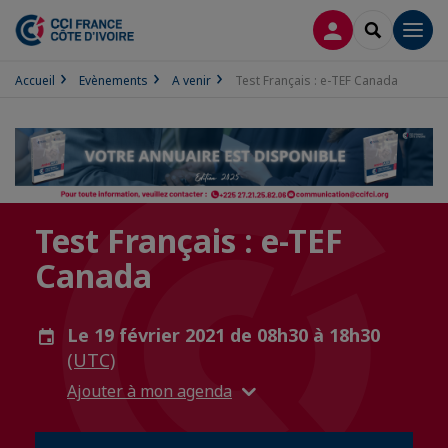
CONNEXION
RECHERCH
Men
Accueil
Evènements
A venir
Test Français : e-TEF Canada
Test Français : e-TEF
Canada
Le 19 février 2021 de 08h30 à 18h30
(UTC)
Ajouter à mon agenda