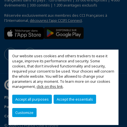
françaises dans 95 pays : 120 chambres | 33 000 entreprises | 4 000
événements | 300 comités | 1 200 avantages exclusifs
Réservée exclusivement aux membres des CCI Françaises à
l'International,
découvrez l'app CCIFI Connect
.
Our website uses cookies and others trackers to ease it
usage, improve its performance and security. Some
cookies, that don't involved functionnality and security,
required your consent to be used. Your choices will concern
the whole website. You will be allowed to change your
parameters at any moment. To learn more on our cookies
management,
click on this link
.
Plan du site
Mentions légales
Accept all purposes
Accept the essentials
Politique de confidentialité
FAQ
Customize
Configurer vos préférences cookies
© 2026 CCI France Côte d'Ivoire