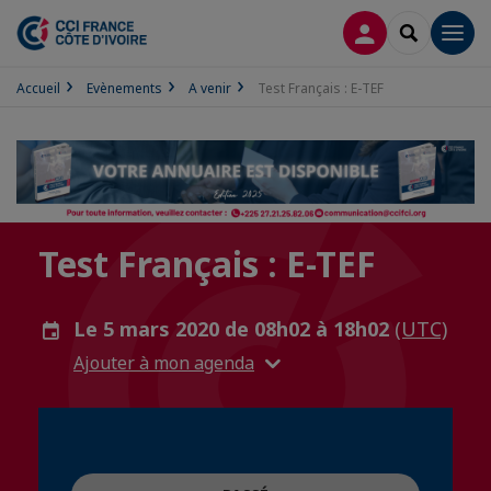
CONNEXION
RECHERCH
Men
Accueil
Evènements
A venir
Test Français : E-TEF
Test Français : E-TEF
Le 5 mars 2020 de 08h02 à 18h02
(UTC)
Ajouter à mon agenda