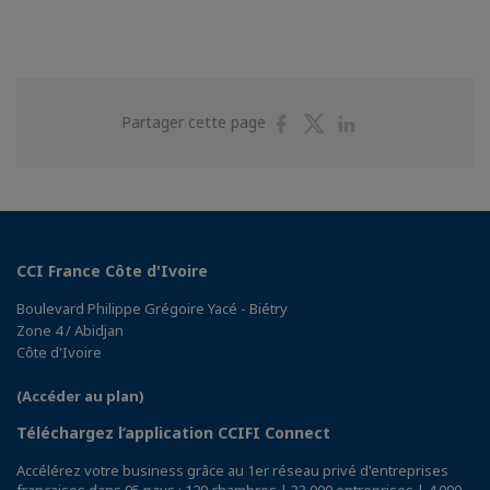
Partager
Partager
Partager
Partager cette page
sur
sur
sur
Facebook
Twitter
Linkedin
CCI France Côte d'Ivoire
Boulevard Philippe Grégoire Yacé - Biétry
Zone 4 / Abidjan
Côte d'Ivoire
(Accéder au plan)
Téléchargez l’application CCIFI Connect
Accélérez votre business grâce au 1er réseau privé d'entreprises