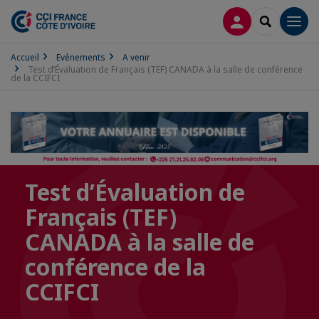
CONNEXION
RECHERCH
Men
Accueil
Evènements
A venir
Test d’Évaluation de Français (TEF) CANADA à la salle de conférence
de la CCIFCI
Test d’Évaluation de
Français (TEF)
CANADA à la salle de
conférence de la
CCIFCI