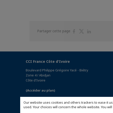
Partager
Partager
Partager
Partager cette page
sur
sur
sur
Facebook
Twitter
Linkedin
CCI France Côte d'Ivoire
Boulevard Philippe Grégoire Yacé - Biétry
Zone 4 / Abidjan
Côte d'Ivoire
(Accéder au plan)
Our website uses cookies and others trackers to ease it us
used. Your choices will concern the whole website. You w