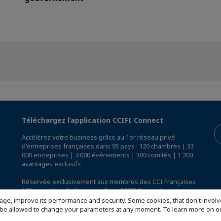
Téléchargez l’application CCIFI Connect
Accélérez votre business grâce au 1er réseau privé
d'entreprises françaises dans 95 pays : 120 chambres | 33
000 entreprises | 4 000 événements | 300 comités | 1 200
avantages exclusifs
Réservée exclusivement aux membres des CCI Françaises
à l'International,
découvrez l'app CCIFI Connect
.
age, improve its performance and security. Some cookies, that don't involv
ill be allowed to change your parameters at any moment. To learn more on