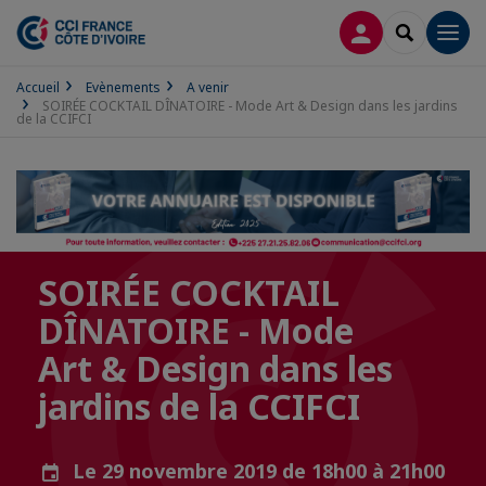
CONNEXION
RECHERCH
Men
Accueil
Evènements
A venir
SOIRÉE COCKTAIL DÎNATOIRE - Mode Art & Design dans les jardins
de la CCIFCI
SOIRÉE COCKTAIL
DÎNATOIRE - Mode
Art & Design dans les
jardins de la CCIFCI
Le 29 novembre 2019 de 18h00 à 21h00