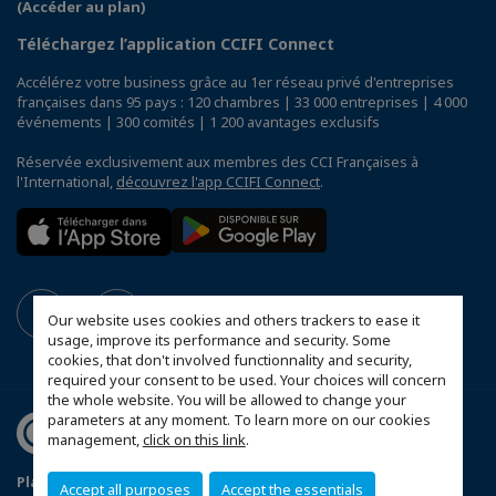
(Accéder au plan)
Téléchargez l’application CCIFI Connect
Accélérez votre business grâce au 1er réseau privé d'entreprises
françaises dans 95 pays : 120 chambres | 33 000 entreprises | 4 000
événements | 300 comités | 1 200 avantages exclusifs
Réservée exclusivement aux membres des CCI Françaises à
l'International,
découvrez l'app CCIFI Connect
.
Our website uses cookies and others trackers to ease it
usage, improve its performance and security. Some
cookies, that don't involved functionnality and security,
required your consent to be used. Your choices will concern
the whole website. You will be allowed to change your
parameters at any moment. To learn more on our cookies
management,
click on this link
.
Plan du site
Mentions légales
Accept all purposes
Accept the essentials