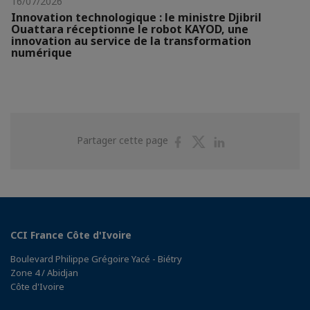
16/07/2026
Innovation technologique : le ministre Djibril
Ouattara réceptionne le robot KAYOD, une
innovation au service de la transformation
numérique
Partager
Partager
Partager
Partager cette page
sur
sur
sur
Facebook
Twitter
Linkedin
CCI France Côte d'Ivoire
Boulevard Philippe Grégoire Yacé - Biétry
Zone 4 / Abidjan
Côte d'Ivoire