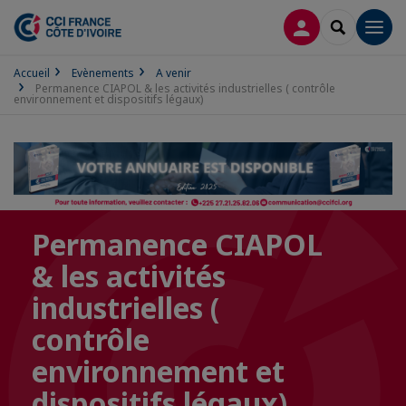
CONNEXION
RECHERCH
Men
Accueil
Evènements
A venir
Permanence CIAPOL & les activités industrielles ( contrôle
environnement et dispositifs légaux)
Permanence CIAPOL
& les activités
industrielles (
contrôle
environnement et
dispositifs légaux)