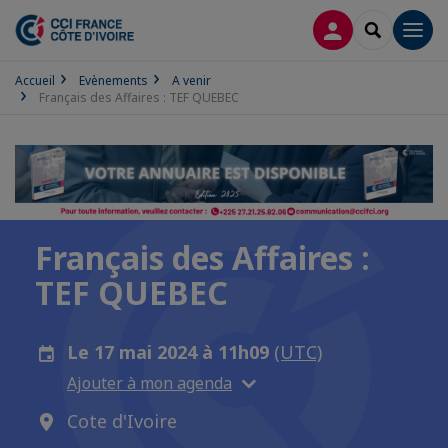
CONNEXION
RECHERCH
Men
Accueil
Evènements
A venir
Français des Affaires : TEF QUEBEC
Français des Affaires :
TEF QUEBEC
Le 17 mai 2024 à 11h09
(UTC)
Ajouter à mon agenda
Cote d'Ivoire