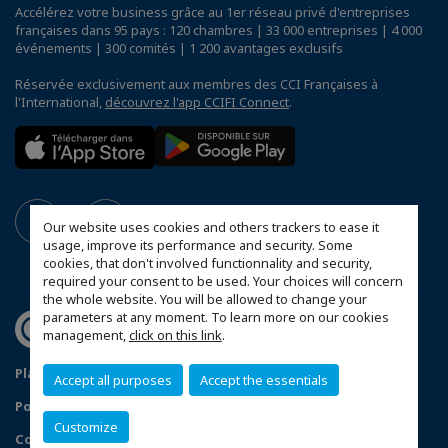
Accélérez votre business grâce au 1er réseau privé d'entreprises
françaises dans 95 pays : 120 chambres | 33 000 entreprises | 4 000
événements | 300 comités | 1 200 avantages exclusifs
Réservée exclusivement aux membres des CCI Françaises à
l'International,
découvrez l'app CCIFI Connect
.
Our website uses cookies and others trackers to ease it
usage, improve its performance and security. Some
cookies, that don't involved functionnality and security,
required your consent to be used. Your choices will concern
the whole website. You will be allowed to change your
parameters at any moment. To learn more on our cookies
management,
click on this link
.
Plan du site
Mentions légales
Accept all purposes
Accept the essentials
Politique de confidentialité
FAQ
Customize
Configurer vos préférences cookies