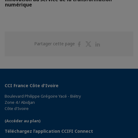
numérique
Partager
Partager
Partager
Partager cette page
sur
sur
sur
Facebook
Twitter
Linkedin
CCI France Côte d'Ivoire
Boulevard Philippe Grégoire Yacé - Biétry
Zone 4 / Abidjan
Côte d'Ivoire
(Accéder au plan)
Téléchargez l’application CCIFI Connect