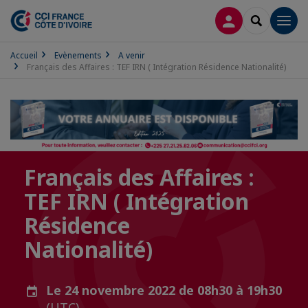
CONNEXION
RECHERCH
Men
Accueil
Evènements
A venir
Français des Affaires : TEF IRN ( Intégration Résidence Nationalité)
Français des Affaires :
TEF IRN ( Intégration
Résidence
Nationalité)
Le 24 novembre 2022 de 08h30 à 19h30
(UTC)