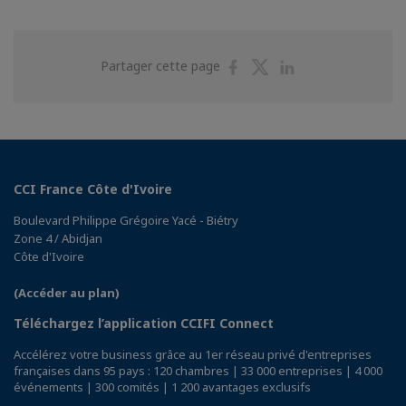
Partager
Partager
Partager
Partager cette page
sur
sur
sur
Facebook
Twitter
Linkedin
CCI France Côte d'Ivoire
Boulevard Philippe Grégoire Yacé - Biétry
Zone 4 / Abidjan
Côte d'Ivoire
(Accéder au plan)
Téléchargez l’application CCIFI Connect
Accélérez votre business grâce au 1er réseau privé d'entreprises
françaises dans 95 pays : 120 chambres | 33 000 entreprises | 4 000
événements | 300 comités | 1 200 avantages exclusifs