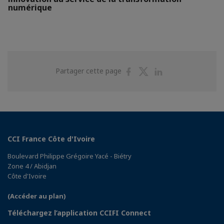
numérique
Partager
Partager
Partager
Partager cette page
sur
sur
sur
Facebook
Twitter
Linkedin
CCI France Côte d'Ivoire
Boulevard Philippe Grégoire Yacé - Biétry
Zone 4 / Abidjan
Côte d'Ivoire
(Accéder au plan)
Téléchargez l’application CCIFI Connect