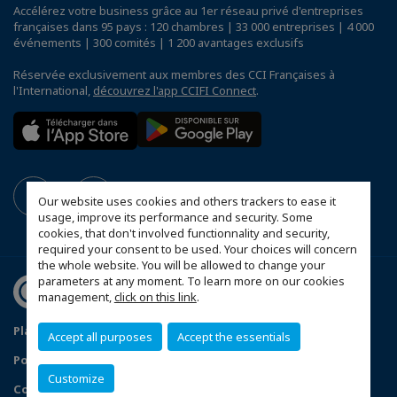
Accélérez votre business grâce au 1er réseau privé d'entreprises
françaises dans 95 pays : 120 chambres | 33 000 entreprises | 4 000
événements | 300 comités | 1 200 avantages exclusifs
Réservée exclusivement aux membres des CCI Françaises à
l'International,
découvrez l'app CCIFI Connect
.
Our website uses cookies and others trackers to ease it
usage, improve its performance and security. Some
cookies, that don't involved functionnality and security,
required your consent to be used. Your choices will concern
the whole website. You will be allowed to change your
parameters at any moment. To learn more on our cookies
management,
click on this link
.
Plan du site
Mentions légales
Accept all purposes
Accept the essentials
Politique de confidentialité
FAQ
Customize
Configurer vos préférences cookies