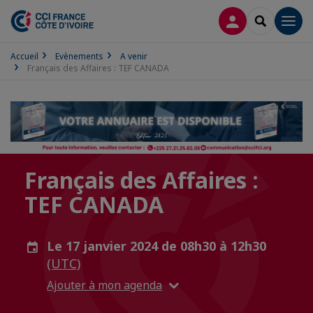
CONNEXION
RECHERCH
Men
Accueil
Evènements
A venir
Français des Affaires : TEF CANADA
Français des Affaires :
TEF CANADA
Le 17 janvier 2024 de 08h30 à 12h30
(UTC)
Ajouter à mon agenda