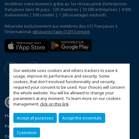
Accélérez votre business grâce au 1er réseau privé d'entreprises
françaises dans 95 pays : 120 chambres | 33 000 entreprises | 4 000
événements | 300 comités | 1 200 avantages exclusifs
Réservée exclusivement aux membres des CCI Françaises à
l'International,
découvrez l'app CCIFI Connect
.
Our website uses cookies and others trackers to ease it
usage, improve its performance and security. Some
cookies, that don't involved functionnality and security,
required your consent to be used. Your choices will concern
the whole website. You will be allowed to change your
parameters at any moment. To learn more on our cookies
management,
click on this link
.
Plan du site
Mentions légales
Accept all purposes
Accept the essentials
Politique de confidentialité
FAQ
Customize
Configurer vos préférences cookies