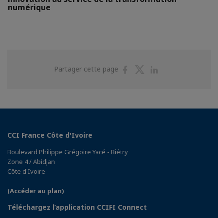
numérique
Partager
Partager
Partager
Partager cette page
sur
sur
sur
Facebook
Twitter
Linkedin
CCI France Côte d'Ivoire
Boulevard Philippe Grégoire Yacé - Biétry
Zone 4 / Abidjan
Côte d'Ivoire
(Accéder au plan)
Téléchargez l’application CCIFI Connect