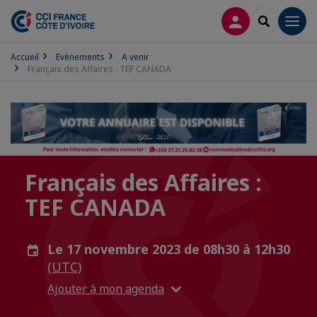
CONNEXION
RECHERCH
Men
Accueil
Evènements
A venir
Français des Affaires : TEF CANADA
Français des Affaires :
TEF CANADA
Le 17 novembre 2023 de 08h30 à 12h30
(UTC)
Ajouter à mon agenda