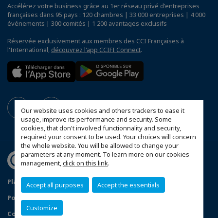
Accélérez votre business grâce au 1er réseau privé d'entreprises
françaises dans 95 pays : 120 chambres | 33 000 entreprises | 4 000
événements | 300 comités | 1 200 avantages exclusifs
Réservée exclusivement aux membres des CCI Françaises à
l'International,
découvrez l'app CCIFI Connect
.
Our website uses cookies and others trackers to ease it
usage, improve its performance and security. Some
cookies, that don't involved functionnality and security,
required your consent to be used. Your choices will concern
the whole website. You will be allowed to change your
parameters at any moment. To learn more on our cookies
management,
click on this link
.
Plan du site
Mentions légales
Accept all purposes
Accept the essentials
Politique de confidentialité
FAQ
Customize
Configurer vos préférences cookies