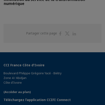
numérique
Partager
Partager
Partager
Partager cette page
sur
sur
sur
Facebook
Twitter
Linkedin
CCI France Côte d'Ivoire
Boulevard Philippe Grégoire Yacé - Biétry
Zone 4 / Abidjan
Côte d'Ivoire
(Accéder au plan)
Téléchargez l’application CCIFI Connect