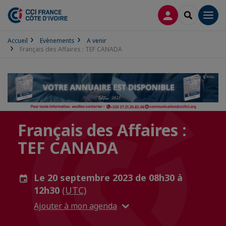
CONNEXION
RECHERCH
Men
Accueil
Evènements
A venir
Français des Affaires : TEF CANADA
Français des Affaires :
TEF CANADA
Le 20 septembre 2023 de 08h30 à
12h30
(UTC)
Ajouter à mon agenda