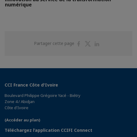
numérique
Partager
Partager
Partager
Partager cette page
sur
sur
sur
Facebook
Twitter
Linkedin
CCI France Côte d'Ivoire
Boulevard Philippe Grégoire Yacé - Biétry
Zone 4 / Abidjan
Côte d'Ivoire
(Accéder au plan)
Téléchargez l’application CCIFI Connect