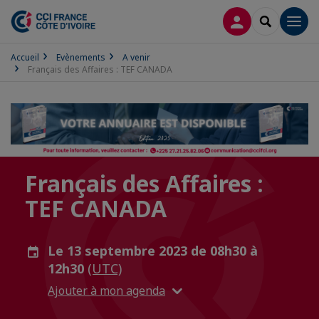
CONNEXION
RECHERCH
Men
Accueil
Evènements
A venir
Français des Affaires : TEF CANADA
Français des Affaires :
TEF CANADA
Le 13 septembre 2023 de 08h30 à
12h30
(UTC)
Ajouter à mon agenda