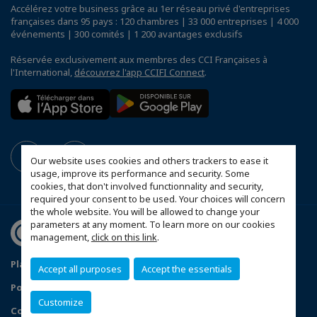
Accélérez votre business grâce au 1er réseau privé d'entreprises
françaises dans 95 pays : 120 chambres | 33 000 entreprises | 4 000
événements | 300 comités | 1 200 avantages exclusifs
Réservée exclusivement aux membres des CCI Françaises à
l'International,
découvrez l'app CCIFI Connect
.
Our website uses cookies and others trackers to ease it
usage, improve its performance and security. Some
cookies, that don't involved functionnality and security,
required your consent to be used. Your choices will concern
the whole website. You will be allowed to change your
parameters at any moment. To learn more on our cookies
management,
click on this link
.
Plan du site
Mentions légales
Accept all purposes
Accept the essentials
Politique de confidentialité
FAQ
Customize
Configurer vos préférences cookies