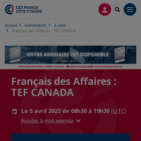
CONNEXION
RECHERCH
Men
Accueil
Evènements
A venir
Français des Affaires : TEF CANADA
Français des Affaires :
TEF CANADA
Le 5 avril 2023 de 08h30 à 19h30
(UTC)
Ajouter à mon agenda