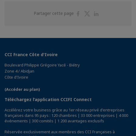
Partager
Partager
Partager
Partager cette page
sur
sur
sur
Facebook
Twitter
Linkedin
CCI France Côte d'Ivoire
Boulevard Philippe Grégoire Yacé - Biétry
Zone 4 / Abidjan
Côte d'Ivoire
(Accéder au plan)
Téléchargez l’application CCIFI Connect
Accélérez votre business grâce au 1er réseau privé d'entreprises
françaises dans 95 pays : 120 chambres | 33 000 entreprises | 4 000
événements | 300 comités | 1 200 avantages exclusifs
Réservée exclusivement aux membres des CCI Françaises à