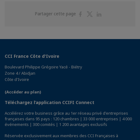
Partager
Partager
Partager
Partager cette page
sur
sur
sur
Facebook
Twitter
Linkedin
CCI France Côte d'Ivoire
Boulevard Philippe Grégoire Yacé - Biétry
Zone 4 / Abidjan
Côte d'Ivoire
(Accéder au plan)
Téléchargez l’application CCIFI Connect
Accélérez votre business grâce au 1er réseau privé d'entreprises
françaises dans 95 pays : 120 chambres | 33 000 entreprises | 4 000
événements | 300 comités | 1 200 avantages exclusifs
Réservée exclusivement aux membres des CCI Françaises à