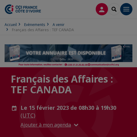
CONNEXION
RECHERCH
Men
Accueil
Evènements
A venir
Français des Affaires : TEF CANADA
Français des Affaires :
TEF CANADA
Le 15 février 2023 de 08h30 à 19h30
(UTC)
Ajouter à mon agenda