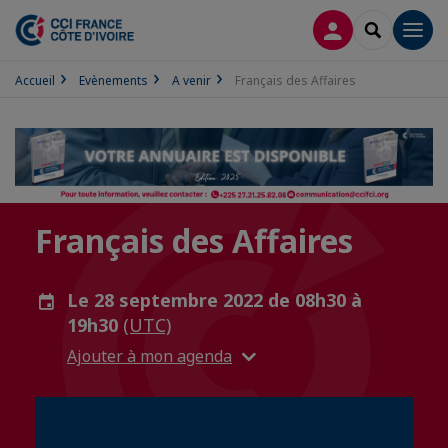
CONNEXION
RECHERCH
Men
Accueil
Evènements
A venir
Français des Affaires
Français des Affaires
Le 28 septembre 2022 de 08h30 à
19h30
(UTC)
Ajouter à mon agenda