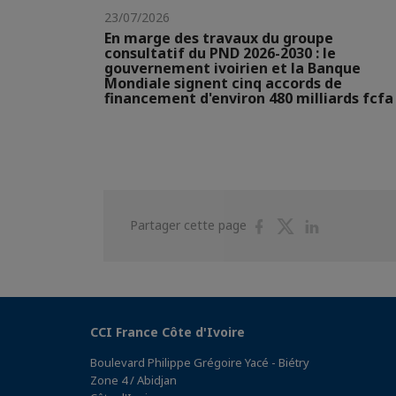
23/07/2026
En marge des travaux du groupe
consultatif du PND 2026-2030 : le
gouvernement ivoirien et la Banque
Mondiale signent cinq accords de
financement d'environ 480 milliards fcfa
Partager
Partager
Partager
Partager cette page
sur
sur
sur
Facebook
Twitter
Linkedin
CCI France Côte d'Ivoire
Boulevard Philippe Grégoire Yacé - Biétry
Zone 4 / Abidjan