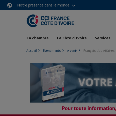
Notre présence dans le monde
La chambre
La Côte d'Ivoire
Services
Accueil
Evènements
A venir
Français des Affaires