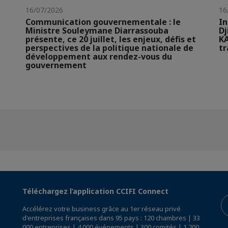
16/07/2026
16
Communication gouvernementale : le
In
Ministre Souleymane Diarrassouba
Dj
présente, ce 20 juillet, les enjeux, défis et
KA
perspectives de la politique nationale de
t
développement aux rendez-vous du
gouvernement
Téléchargez l’application CCIFI Connect
Accélérez votre business grâce au 1er réseau privé
d'entreprises françaises dans 95 pays : 120 chambres | 33
000 entreprises | 4 000 événements | 300 comités | 1 200