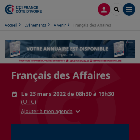
CONNEXION
RECHERCH
Men
Accueil
Evènements
A venir
Français des Affaires
Français des Affaires
Le 23 mars 2022 de 08h30 à 19h30
(UTC)
Ajouter à mon agenda