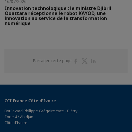
16/07/2026
Innovation technologique : le ministre Djibril
Ouattara réceptionne le robot KAYOD, une
innovation au service de la transformation
numérique
Partager
Partager
Partager
Partager cette page
sur
sur
sur
Facebook
Twitter
Linkedin
CCI France Côte d'Ivoire
Boulevard Philippe Grégoire Yacé - Biétry
Zone 4 / Abidjan
Côte d'Ivoire