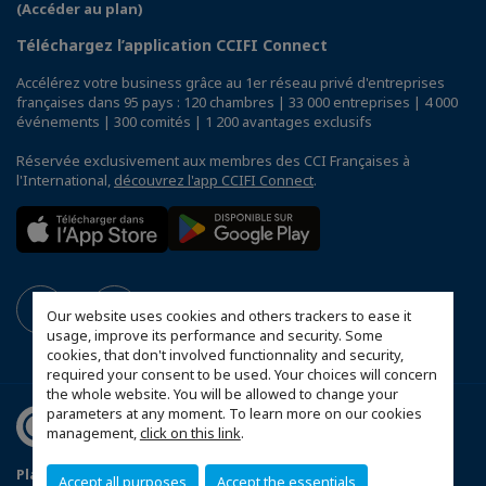
(Accéder au plan)
Téléchargez l’application CCIFI Connect
Accélérez votre business grâce au 1er réseau privé d'entreprises
françaises dans 95 pays : 120 chambres | 33 000 entreprises | 4 000
événements | 300 comités | 1 200 avantages exclusifs
Réservée exclusivement aux membres des CCI Françaises à
l'International,
découvrez l'app CCIFI Connect
.
Our website uses cookies and others trackers to ease it
usage, improve its performance and security. Some
cookies, that don't involved functionnality and security,
required your consent to be used. Your choices will concern
the whole website. You will be allowed to change your
parameters at any moment. To learn more on our cookies
management,
click on this link
.
Plan du site
Mentions légales
Accept all purposes
Accept the essentials