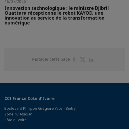
16/07/2026
Innovation technologique : le ministre Djibril
Ouattara réceptionne le robot KAYOD, une
innovation au service de la transformation
numérique
Partager
Partager
Partager
Partager cette page
sur
sur
sur
Facebook
Twitter
Linkedin
CCI France Côte d'Ivoire
Boulevard Philippe Grégoire Yacé - Biétry
Zone 4 / Abidjan
Côte d'Ivoire