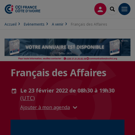
CONNEXION
RECHERCH
Men
Accueil
Evènements
A venir
Français des Affaires
Français des Affaires
Le 23 février 2022 de 08h30 à 19h30
(UTC)
Ajouter à mon agenda