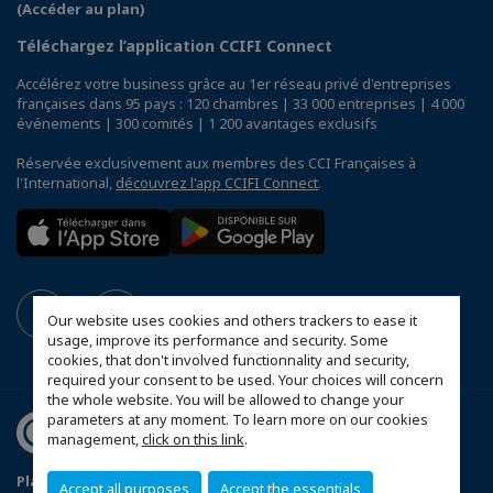
(Accéder au plan)
Téléchargez l’application CCIFI Connect
Accélérez votre business grâce au 1er réseau privé d'entreprises
françaises dans 95 pays : 120 chambres | 33 000 entreprises | 4 000
événements | 300 comités | 1 200 avantages exclusifs
Réservée exclusivement aux membres des CCI Françaises à
l'International,
découvrez l'app CCIFI Connect
.
Our website uses cookies and others trackers to ease it
usage, improve its performance and security. Some
cookies, that don't involved functionnality and security,
required your consent to be used. Your choices will concern
the whole website. You will be allowed to change your
parameters at any moment. To learn more on our cookies
management,
click on this link
.
Plan du site
Mentions légales
Accept all purposes
Accept the essentials