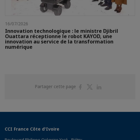
16/07/2026
Innovation technologique : le ministre Djibril
Ouattara réceptionne le robot KAYOD, une
innovation au service de la transformation
numérique
Partager
Partager
Partager
Partager cette page
sur
sur
sur
Facebook
Twitter
Linkedin
CCI France Côte d'Ivoire
Boulevard Philippe Grégoire Yacé - Biétry