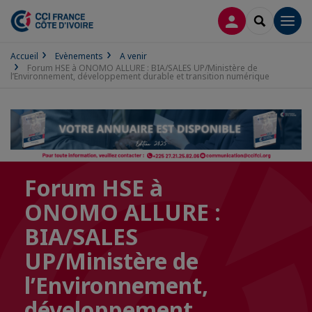
CONNEXION
RECHERCH
Men
Accueil
Evènements
A venir
Forum HSE à ONOMO ALLURE : BIA/SALES UP/Ministère de
l’Environnement, développement durable et transition numérique
Forum HSE à
ONOMO ALLURE :
BIA/SALES
UP/Ministère de
l’Environnement,
développement