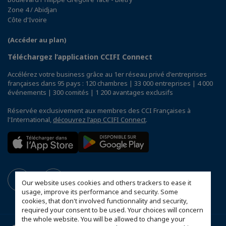
Zone 4 / Abidjan
Côte d'Ivoire
(Accéder au plan)
Téléchargez l’application CCIFI Connect
Accélérez votre business grâce au 1er réseau privé d'entreprises
françaises dans 95 pays : 120 chambres | 33 000 entreprises | 4 000
événements | 300 comités | 1 200 avantages exclusifs
Réservée exclusivement aux membres des CCI Françaises à
l'International,
découvrez l'app CCIFI Connect
.
Our website uses cookies and others trackers to ease it
usage, improve its performance and security. Some
cookies, that don't involved functionnality and security,
required your consent to be used. Your choices will concern
the whole website. You will be allowed to change your