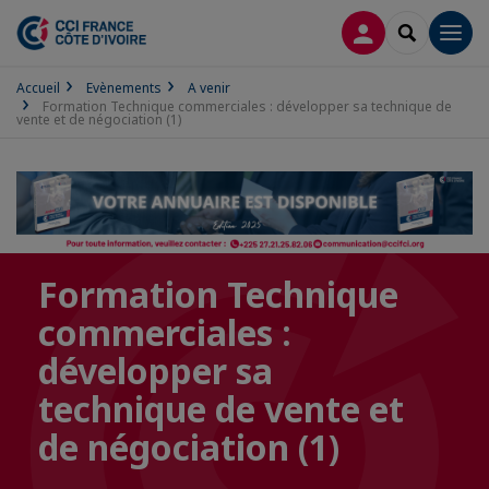
CONNEXION
RECHERCH
Men
Accueil
Evènements
A venir
Formation Technique commerciales : développer sa technique de
vente et de négociation (1)
Formation Technique
commerciales :
développer sa
technique de vente et
de négociation (1)