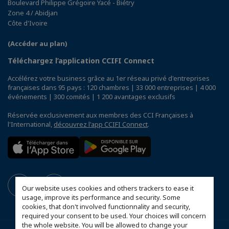
Boulevard Philippe Grégoire Yacé - Biétry
Zone 4 / Abidjan
Côte d'Ivoire
(Accéder au plan)
Téléchargez l’application CCIFI Connect
Accélérez votre business grâce au 1er réseau privé d'entreprises
françaises dans 95 pays : 120 chambres | 33 000 entreprises | 4 000
événements | 300 comités | 1 200 avantages exclusifs
Réservée exclusivement aux membres des CCI Françaises à
l'International,
découvrez l'app CCIFI Connect
.
Our website uses cookies and others trackers to ease it
usage, improve its performance and security. Some
cookies, that don't involved functionnality and security,
required your consent to be used. Your choices will concern
the whole website. You will be allowed to change your