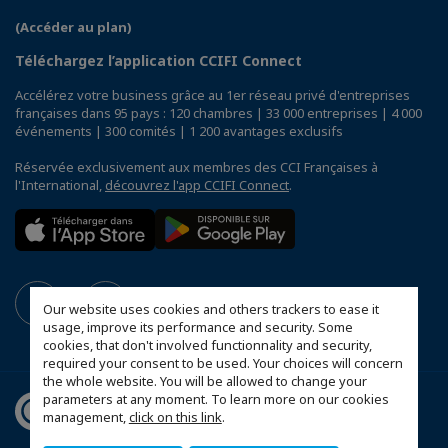
(Accéder au plan)
Téléchargez l’application CCIFI Connect
Accélérez votre business grâce au 1er réseau privé d'entreprises
françaises dans 95 pays : 120 chambres | 33 000 entreprises | 4 000
événements | 300 comités | 1 200 avantages exclusifs
Réservée exclusivement aux membres des CCI Françaises à
l'International,
découvrez l'app CCIFI Connect
.
Our website uses cookies and others trackers to ease it
usage, improve its performance and security. Some
cookies, that don't involved functionnality and security,
required your consent to be used. Your choices will concern
the whole website. You will be allowed to change your
parameters at any moment. To learn more on our cookies
management,
click on this link
.