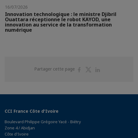
16/07/2026
Innovation technologique : le ministre Djibril
Ouattara réceptionne le robot KAYOD, une
innovation au service de la transformation
numérique
Partager
Partager
Partager
Partager cette page
sur
sur
sur
Facebook
Twitter
Linkedin
CCI France Côte d'Ivoire
Boulevard Philippe Grégoire Yacé - Biétry
Zone 4 / Abidjan
Côte d'Ivoire