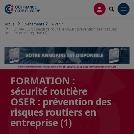
CONNEXION
RECHERCH
Men
Accueil
Evènements
A venir
FORMATION : sécurité routière OSER : prévention des risques
routiers en entreprise (1)
FORMATION :
sécurité routière
OSER : prévention des
risques routiers en
entreprise (1)