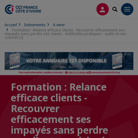
CONNEXION
RECHERCH
Men
Accueil
Evènements
A venir
Formation : Relance efficace clients - Recouvrer efficacement ses
impayés sans perdre ses clients - méthodes pratiques - outils et cas
concret (2)
Formation : Relance
efficace clients -
Recouvrer
efficacement ses
impayés sans perdre