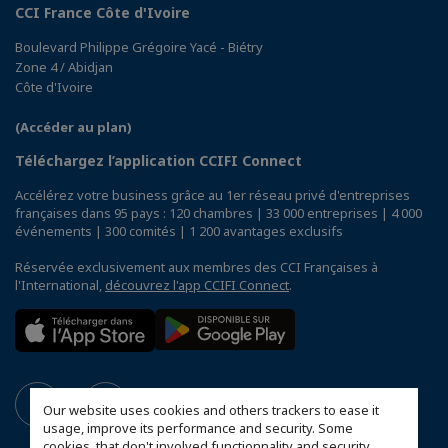
CCI France Côte d'Ivoire
Boulevard Philippe Grégoire Yacé - Biétry
Zone 4 / Abidjan
Côte d'Ivoire
(Accéder au plan)
Téléchargez l’application CCIFI Connect
Accélérez votre business grâce au 1er réseau privé d'entreprises
françaises dans 95 pays : 120 chambres | 33 000 entreprises | 4 000
événements | 300 comités | 1 200 avantages exclusifs
Réservée exclusivement aux membres des CCI Françaises à
l'International,
découvrez l'app CCIFI Connect
.
Our website uses cookies and others trackers to ease it
usage, improve its performance and security. Some
cookies, that don't involved functionnality and security,