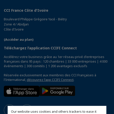
CCI France Côte d'Ivoire
Boulevard Philippe Grégoire Yacé - Biétry
Zone 4 / Abidjan
Côte d'Ivoire
(Accéder au plan)
Téléchargez l’application CCIFI Connect
Accélérez votre business grâce au 1er réseau privé d'entreprises
françaises dans 95 pays : 120 chambres | 33 000 entreprises | 4 000
événements | 300 comités | 1 200 avantages exclusifs
Réservée exclusivement aux membres des CCI Françaises à
l'International,
découvrez l'app CCIFI Connect
.
Our website uses cookies and others trackers to ease it