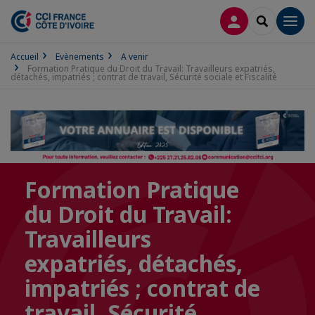
CONNEXION
RECHERCH
Men
Accueil
Evènements
A venir
Formation Pratique du Droit du Travail: Travailleurs expatriés,
détachés, impatriés ; contrat de travail, Sécurité sociale et Fiscalité
Formation Pratique
du Droit du Travail:
Travailleurs
expatriés, détachés,
impatriés ; contrat de
travail, Sécurité