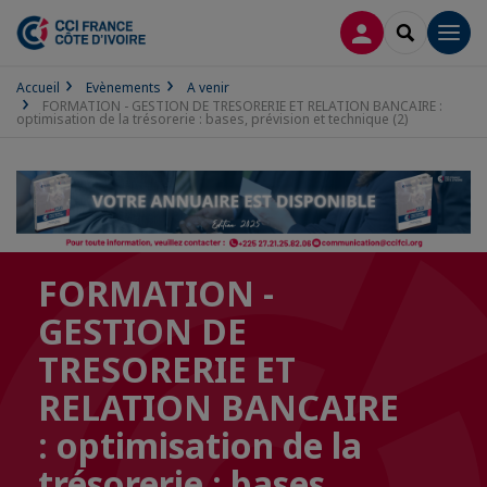
CONNEXION
RECHERCH
Men
Accueil
Evènements
A venir
FORMATION - GESTION DE TRESORERIE ET RELATION BANCAIRE :
optimisation de la trésorerie : bases, prévision et technique (2)
FORMATION -
GESTION DE
TRESORERIE ET
RELATION BANCAIRE
: optimisation de la
trésorerie : bases,