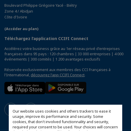
Boulevard Philippe Grégoire Yacé - Biétry
Zone 4 / Abidjan
Côte d'Ivoire
(Accéder au plan)
Téléchargez l’application CCIFI Connect
Accélérez votre business grâce au 1er réseau privé d'entreprises
françaises dans 95 pays : 120 chambres | 33 000 entreprises | 4 000
événements | 300 comités | 1 200 avantages exclusifs
Réservée exclusivement aux membres des CCI Françaises à
l'International,
découvrez l'app CCIFI Connect
.
Our website uses cookies and others trackers to ease it
usage, improve its performance and security. Some
cookies, that don't involved functionnality and security,
required your consent to be used. Your choices will concern