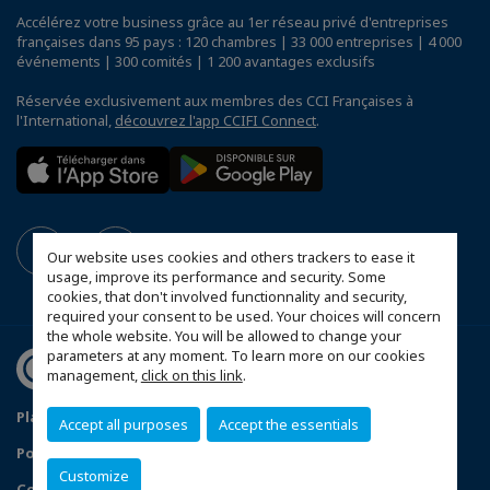
Accélérez votre business grâce au 1er réseau privé d'entreprises
françaises dans 95 pays : 120 chambres | 33 000 entreprises | 4 000
événements | 300 comités | 1 200 avantages exclusifs
Réservée exclusivement aux membres des CCI Françaises à
l'International,
découvrez l'app CCIFI Connect
.
Our website uses cookies and others trackers to ease it
usage, improve its performance and security. Some
cookies, that don't involved functionnality and security,
required your consent to be used. Your choices will concern
the whole website. You will be allowed to change your
parameters at any moment. To learn more on our cookies
management,
click on this link
.
Plan du site
Mentions légales
Accept all purposes
Accept the essentials
Politique de confidentialité
FAQ
Customize
Configurer vos préférences cookies