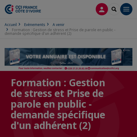
CONNEXION
RECHERCH
Men
Accueil
Evènements
A venir
Formation : Gestion de stress et Prise de parole en public -
demande spécifique d'un adhérent (2)
Formation : Gestion
de stress et Prise de
parole en public -
demande spécifique
d'un adhérent (2)