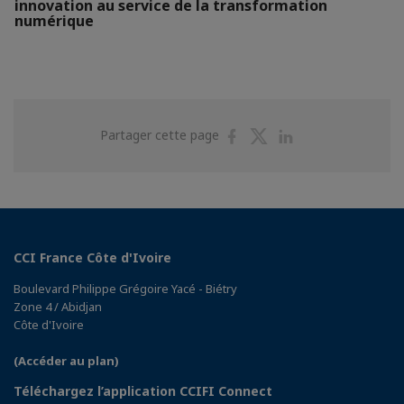
innovation au service de la transformation
numérique
Partager
Partager
Partager
Partager cette page
sur
sur
sur
Facebook
Twitter
Linkedin
CCI France Côte d'Ivoire
Boulevard Philippe Grégoire Yacé - Biétry
Zone 4 / Abidjan
Côte d'Ivoire
(Accéder au plan)
Téléchargez l’application CCIFI Connect