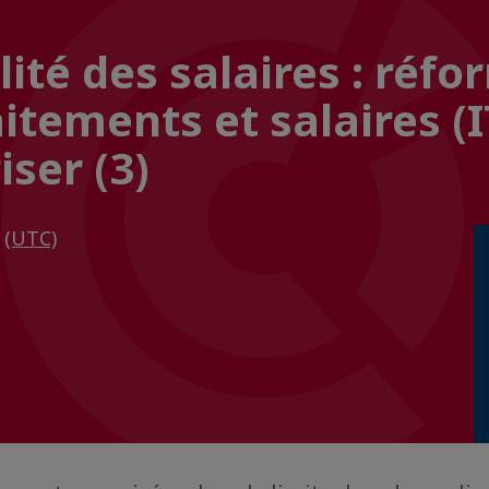
lité des salaires : réf
aitements et salaires (I
iser (3)
0
(UTC)