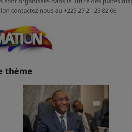
 sont organisées dans la limite des places dis
ion contactez nous au +225 27 21 25 82 06
me thème