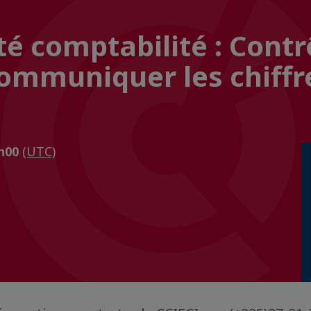
té comptabilité : Contr
communiquer les chiffr
3h00
(UTC)