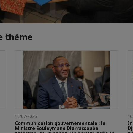
me thème
16/07/2026
16
Communication gouvernementale : le
In
Ministre Souleymane Diarrassouba
Dj