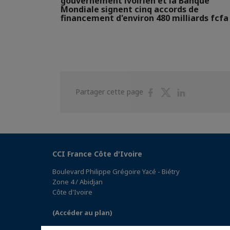
gouvernement ivoirien et la Banque
Mondiale signent cinq accords de
financement d'environ 480 milliards fcfa
Partager
Partager
Partager
Partager cette page
sur
sur
sur
Facebook
Twitter
Linkedin
CCI France Côte d'Ivoire
Boulevard Philippe Grégoire Yacé - Biétry
Zone 4 / Abidjan
Côte d'Ivoire
(Accéder au plan)