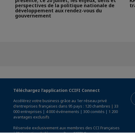
présente, ce 20 juillet, les enjeux, défis et
KA
perspectives de la politique nationale de
t
développement aux rendez-vous du
gouvernement
Téléchargez l’application CCIFI Connect
Accélérez votre business grâce au 1er réseau privé
d'entreprises françaises dans 95 pays : 120 chambres | 33
000 entreprises | 4 000 événements | 300 comités | 1 200
avantages exclusifs
Réservée exclusivement aux membres des CCI Françaises
à l'International,
découvrez l'app CCIFI Connect
.