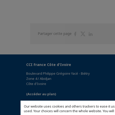
Partager
Partager
Partager
Partager cette page
sur
sur
sur
Facebook
Twitter
Linkedin
CCI France Côte d'Ivoire
Boulevard Philippe Grégoire Yacé - Biétry
Zone 4 / Abidjan
Côte d'Ivoire
(Accéder au plan)
Our website uses cookies and others trackers to ease it us
used. Your choices will concern the whole website. You w