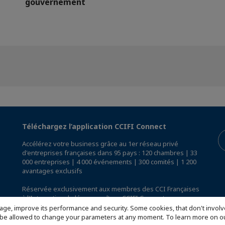
gouvernement
Téléchargez l’application CCIFI Connect
Accélérez votre business grâce au 1er réseau privé
d'entreprises françaises dans 95 pays : 120 chambres | 33
000 entreprises | 4 000 événements | 300 comités | 1 200
avantages exclusifs
Réservée exclusivement aux membres des CCI Françaises
à l'International,
découvrez l'app CCIFI Connect
.
age, improve its performance and security. Some cookies, that don't involv
ill be allowed to change your parameters at any moment. To learn more on