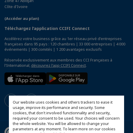
Zone 4 / Abidjan
Côte d'Ivoire
(Accéder au plan)
Téléchargez l’application CCIFI Connect
Accélérez votre business grâce au 1er réseau privé d'entreprises
françaises dans 95 pays : 120 chambres | 33 000 entreprises | 4 000
événements | 300 comités | 1 200 avantages exclusifs
Réservée exclusivement aux membres des CCI Françaises à
l'International,
découvrez l'app CCIFI Connect
.
Our website uses cookies and others trackers to ease it
usage, improve its performance and security. Some
cookies, that don't involved functionnality and security,
required your consent to be used. Your choices will concern
the whole website. You will be allowed to change your
parameters at any moment. To learn more on our cookies