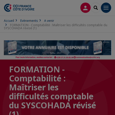
CONNEXION
RECHERCH
Men
Accueil
Evènements
A venir
FORMATION - Comptabilité : Maîtriser les difficultés comptable du
SYSCOHADA révisé (1)
FORMATION -
Comptabilité :
Maîtriser les
difficultés comptable
du SYSCOHADA révisé
(1)