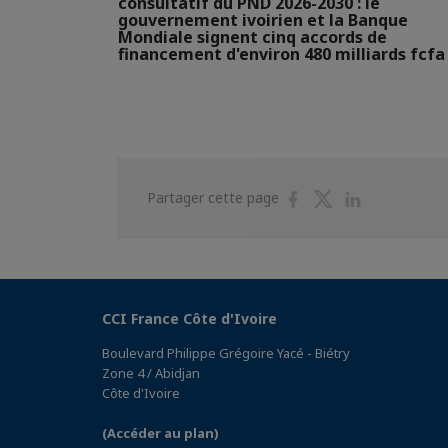
consultatif du PND 2026-2030 : le
gouvernement ivoirien et la Banque
Mondiale signent cinq accords de
financement d'environ 480 milliards fcfa
Partager
Partager
Partager
Partager cette page
sur
sur
sur
Facebook
Twitter
Linkedin
CCI France Côte d'Ivoire
Boulevard Philippe Grégoire Yacé - Biétry
Zone 4 / Abidjan
Côte d'Ivoire
(Accéder au plan)