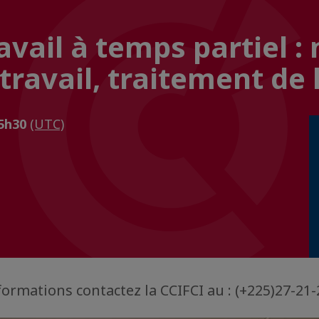
avail à temps partiel :
travail, traitement de l
15h30
(UTC)
formations contactez la CCIFCI au : (+225)27-21-