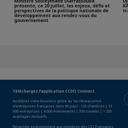
Ministre Souleymane Diarrassouba
Dj
présente, ce 20 juillet, les enjeux, défis et
KA
perspectives de la politique nationale de
t
développement aux rendez-vous du
gouvernement
Téléchargez l’application CCIFI Connect
Accélérez votre business grâce au 1er réseau privé
d'entreprises françaises dans 95 pays : 120 chambres | 33
000 entreprises | 4 000 événements | 300 comités | 1 200
avantages exclusifs
Réservée exclusivement aux membres des CCI Françaises