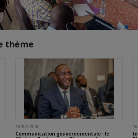
me thème
16/07/2026
16
Communication gouvernementale : le
In