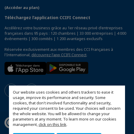
(Accéder au plan)
Téléchargez l’application CCIFI Connect
Accélérez votre business grâce au 1er réseau privé d'entreprises
françaises dans 95 pays : 120 chambres | 33 000 entreprises | 4 000
événements | 300 comités | 1 200 avantages exclusifs
Réservée exclusivement aux membres des CCI Françaises à
l'International,
découvrez l'app CCIFI Connect
.
Our website uses cookies and others trackers to ease it
usage, improve its performance and security. Some
cookies, that don't involved functionnality and security,
required your consent to be used. Your choices will concern
the whole website. You will be allowed to change your
parameters at any moment. To learn more on our cookies
management,
click on this link
.