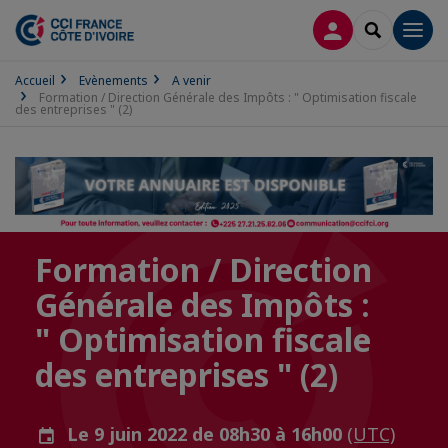
CONNEXION
RECHERCH
Men
Accueil
Evènements
A venir
Formation / Direction Générale des Impôts : " Optimisation fiscale
des entreprises " (2)
Formation / Direction
Générale des Impôts :
" Optimisation fiscale
des entreprises " (2)
Le 9 juin 2022 de 08h30 à 16h00
(UTC)