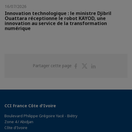
16/07/2026
Innovation technologique : le ministre Djibril
Ouattara réceptionne le robot KAYOD, une
innovation au service de la transformation
numérique
Partager
Partager
Partager
Partager cette page
sur
sur
sur
Facebook
Twitter
Linkedin
CCI France Côte d'Ivoire
Boulevard Philippe Grégoire Yacé - Biétry
Zone 4 / Abidjan
Côte d'Ivoire