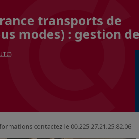
rance transports de
us modes) : gestion de
UTC)
formations contactez le 00.225.27.21.25.82.06