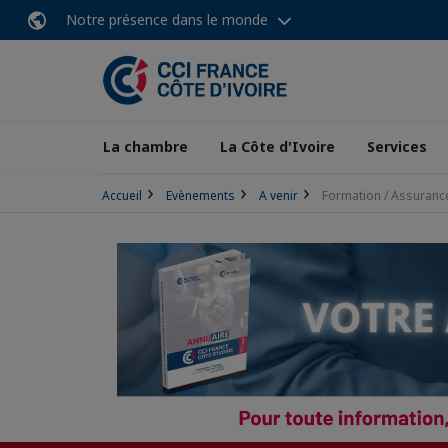
Notre présence dans le monde
La chambre
La Côte d'Ivoire
Services
Accueil
Evènements
A venir
Formation / Assuranc