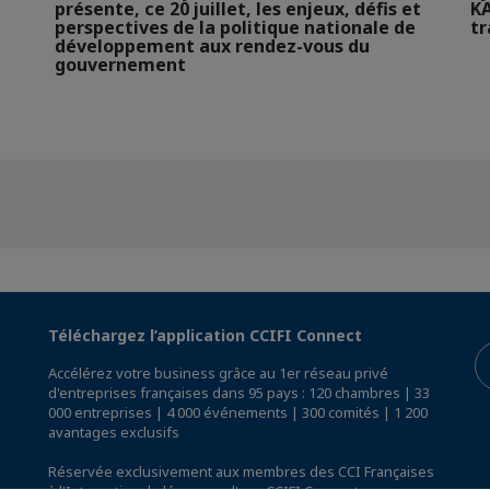
présente, ce 20 juillet, les enjeux, défis et
KA
perspectives de la politique nationale de
t
développement aux rendez-vous du
gouvernement
Téléchargez l’application CCIFI Connect
Accélérez votre business grâce au 1er réseau privé
d'entreprises françaises dans 95 pays : 120 chambres | 33
000 entreprises | 4 000 événements | 300 comités | 1 200
avantages exclusifs
Réservée exclusivement aux membres des CCI Françaises