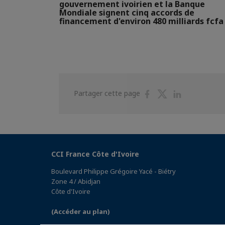
gouvernement ivoirien et la Banque
Mondiale signent cinq accords de
financement d'environ 480 milliards fcfa
Partager
Partager
Partager
Partager cette page
sur
sur
sur
Facebook
Twitter
Linkedin
CCI France Côte d'Ivoire
Boulevard Philippe Grégoire Yacé - Biétry
Zone 4 / Abidjan
Côte d'Ivoire
(Accéder au plan)