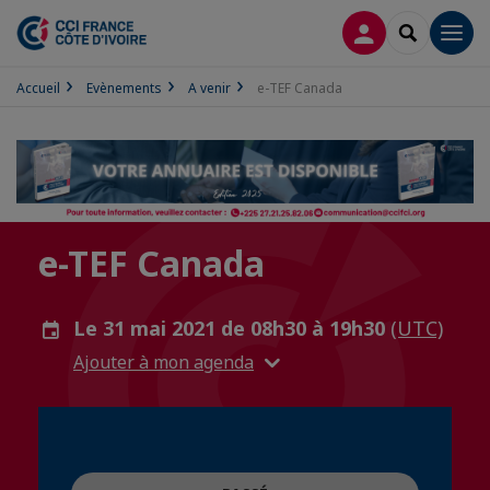
CONNEXION
RECHERCH
Men
Accueil
Evènements
A venir
e-TEF Canada
e-TEF Canada
Le 31 mai 2021 de 08h30 à 19h30
(UTC)
Ajouter à mon agenda