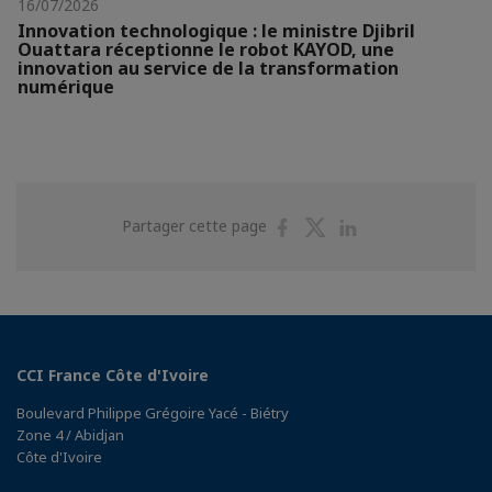
16/07/2026
Innovation technologique : le ministre Djibril
Ouattara réceptionne le robot KAYOD, une
innovation au service de la transformation
numérique
Partager
Partager
Partager
Partager cette page
sur
sur
sur
Facebook
Twitter
Linkedin
CCI France Côte d'Ivoire
Boulevard Philippe Grégoire Yacé - Biétry
Zone 4 / Abidjan
Côte d'Ivoire