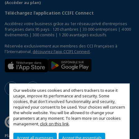
(Accéder au plan)
Téléchargez l’application CCIFI Connect
Accélérez votre business grâce au 1er réseau privé d'entreprises
françaises dans 95 pays : 120 chambres | 33 000 entreprises | 4 000
événements | 300 comités | 1 200 avantages exclusifs
Réservée exclusivement aux membres des CCI Françaises à
l'International,
découvrez l'app CCIFI Connect
.
Our website uses cookies and others trackers to ease it
usage, improve its performance and security. Some
cookies, that don't involved functionnality and security,
required your consent to be used. Your choices will concern
the whole website. You will be allowed to change your
parameters at any moment. To learn more on our cookies
management,
click on this link
.
Plan du site
Mentions légales
Accept all purposes
Accept the essentials