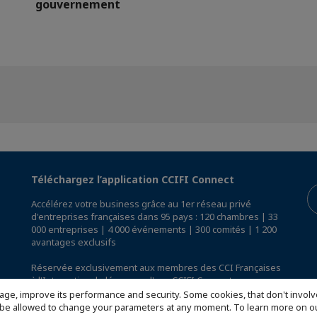
gouvernement
Téléchargez l’application CCIFI Connect
Accélérez votre business grâce au 1er réseau privé
d'entreprises françaises dans 95 pays : 120 chambres | 33
000 entreprises | 4 000 événements | 300 comités | 1 200
avantages exclusifs
Réservée exclusivement aux membres des CCI Françaises
à l'International,
découvrez l'app CCIFI Connect
.
age, improve its performance and security. Some cookies, that don't involv
ill be allowed to change your parameters at any moment. To learn more on