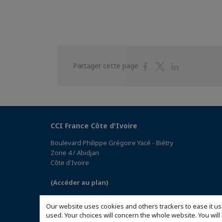
Partager
Partager
Partager
Partager cette page
sur
sur
sur
Facebook
Twitter
Linkedin
CCI France Côte d'Ivoire
Boulevard Philippe Grégoire Yacé - Biétry
Zone 4 / Abidjan
Côte d'Ivoire
(Accéder au plan)
Our website uses cookies and others trackers to ease it us
used. Your choices will concern the whole website. You w