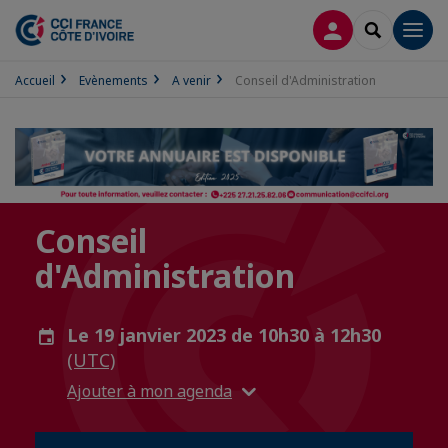
CONNEXION
RECHERCH
Men
Accueil
Evènements
A venir
Conseil d'Administration
Conseil
d'Administration
Le 19 janvier 2023 de 10h30 à 12h30
(UTC)
Ajouter à mon agenda