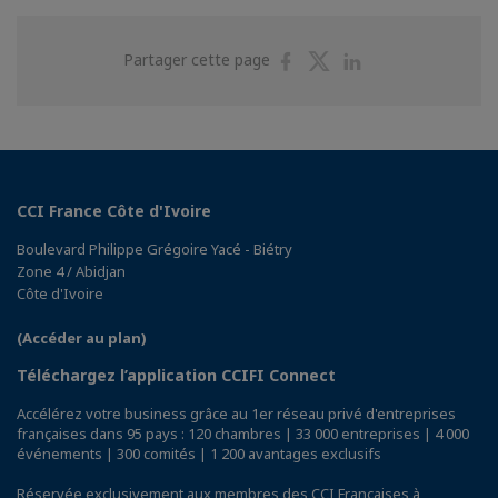
Partager
Partager
Partager
Partager cette page
sur
sur
sur
Facebook
Twitter
Linkedin
CCI France Côte d'Ivoire
Boulevard Philippe Grégoire Yacé - Biétry
Zone 4 / Abidjan
Côte d'Ivoire
(Accéder au plan)
Téléchargez l’application CCIFI Connect
Accélérez votre business grâce au 1er réseau privé d'entreprises
françaises dans 95 pays : 120 chambres | 33 000 entreprises | 4 000
événements | 300 comités | 1 200 avantages exclusifs
Réservée exclusivement aux membres des CCI Françaises à