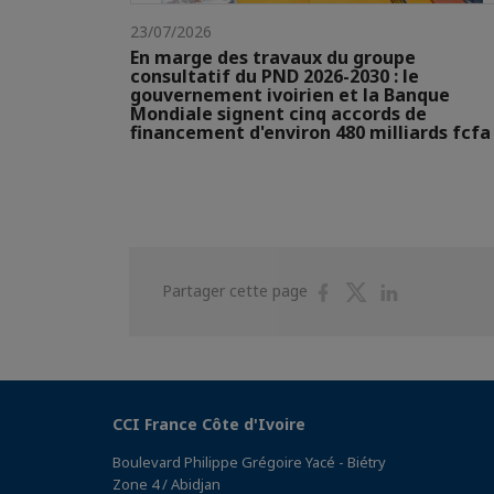
23/07/2026
En marge des travaux du groupe
consultatif du PND 2026-2030 : le
gouvernement ivoirien et la Banque
Mondiale signent cinq accords de
financement d'environ 480 milliards fcfa
Partager
Partager
Partager
Partager cette page
sur
sur
sur
Facebook
Twitter
Linkedin
CCI France Côte d'Ivoire
Boulevard Philippe Grégoire Yacé - Biétry
Zone 4 / Abidjan