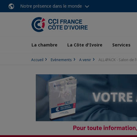
Notre présence dans le monde
La chambre
La Côte d'Ivoire
Services
Accueil
Evènements
A venir
ALL4PACK - Salon de l