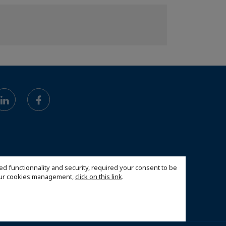
ed functionnality and security, required your consent to be
 our cookies management,
click on this link
.