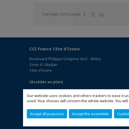
Partager
Partager
Partager
Partager cette page
sur
sur
sur
Facebook
Twitter
Linkedin
CCI France Côte d'Ivoire
Boulevard Philippe Grégoire Yacé - Biétry
Zone 4 / Abidjan
Côte d'Ivoire
(Accéder au plan)
Our website uses cookies and others trackers to ease it us
used. Your choices will concern the whole website. You w
Accept all purposes
Accept the essentials
Custo