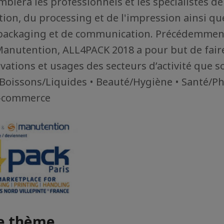
mblera les professionnels et les spécialistes de
ion, du processing et de l'impression ainsi qu
 packaging et de communication. Précédemmen
anutention, ALL4PACK 2018 a pour but de faire
vations et usages des secteurs d’activité que so
 Boissons/Liquides • Beauté/Hygiène • Santé/P
E-commerce
me thème