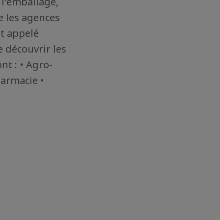
 l'emballage,
e les agences
t appelé
 découvrir les
nt : • Agro-
harmacie •