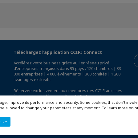
Téléchargez l’application CCIFI Connect
Accélérez votre business grâce au 1er réseau privé
d'entreprises françaises dans 95 pays : 120 chambres | 33
000 entreprises | 4 000 événements | 300 comités | 1 200
avantages exclusifs
Réservée exclusivement aux membres des CCI Françaises
à l'International,
découvrez l'app CCIFI Connect
.
age, improve its performance and security. Some cookies, that don't involv
ill be allowed to change your parameters at any moment. To learn more on
mize