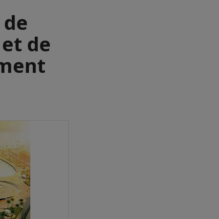
 de
et de
ement