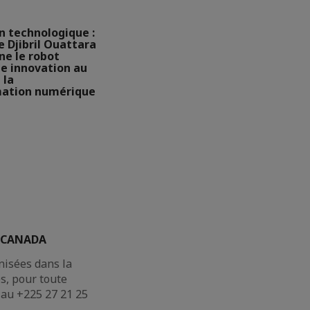
n technologique :
e Djibril Ouattara
ne le robot
e innovation au
 la
mation numérique
EF CANADA
nisées dans la
es, pour toute
 au +225 27 21 25