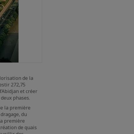
lorisation de la
estir 272,75
d’Abidjan et créer
 deux phases.
de la première
u dragage, du
la première
création de quais
ueillir des