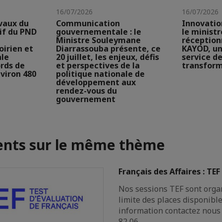
16/07/2026
16/07/2026
vaux du
Communication
Innovatio
if du PND
gouvernementale : le
le ministr
Ministre Souleymane
réception
irien et
Diarrassouba présente, ce
KAYOD, un
ale
20 juillet, les enjeux, défis
service de
ords de
et perspectives de la
transfor
viron 480
politique nationale de
développement aux
rendez-vous du
gouvernement
nts sur le même thème
Français des Affaires : T
Nos sessions TEF sont orga
limite des places disponibl
information contactez nous
82 06