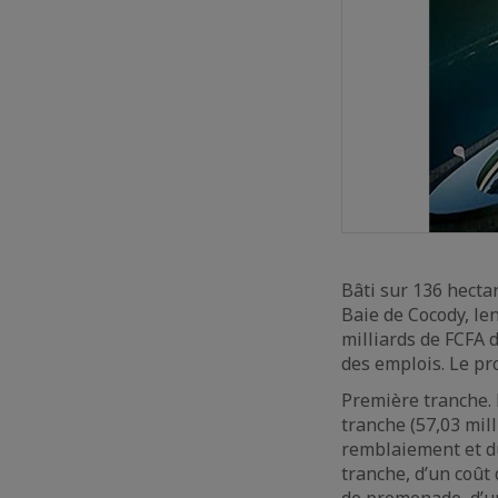
Bâti sur 136 hectar
Baie de Cocody, le
milliards de FCFA d
des emplois. Le pr
Première tranche. 
tranche (57,03 mill
remblaiement et d
tranche, d’un coût 
de promenade, d’un