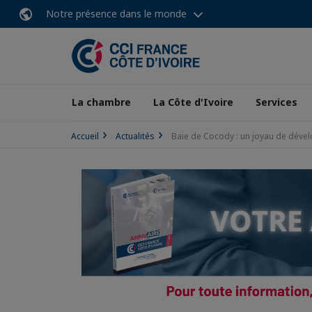
Notre présence dans le monde
La chambre
La Côte d'Ivoire
Services
Accueil
Actualités
Baie de Cocody : un joyau de déve