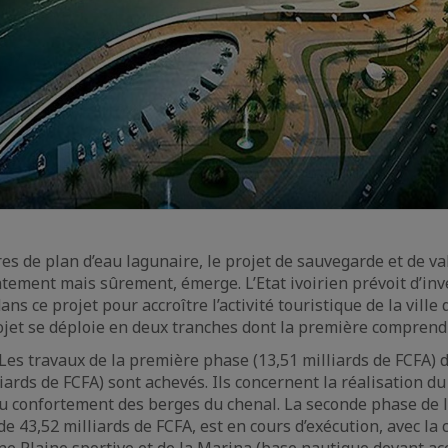
es de plan d’eau lagunaire, le projet de sauvegarde et de va
ntement mais sûrement, émerge. L’Etat ivoirien prévoit d’inv
ans ce projet pour accroître l’activité touristique de la ville 
ojet se déploie en deux tranches dont la première comprend
Les travaux de la première phase (13,51 milliards de FCFA) 
iards de FCFA) sont achevés. Ils concernent la réalisation d
u confortement des berges du chenal. La seconde phase de 
de 43,52 milliards de FCFA, est en cours d’exécution, avec la 
e Plaine sportive et de la Marina (base nautique devant acc