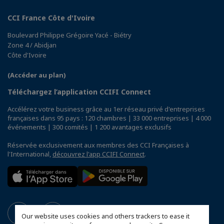
CCI France Côte d'Ivoire
Boulevard Philippe Grégoire Yacé - Biétry
Zone 4 / Abidjan
Côte d'Ivoire
(Accéder au plan)
Téléchargez l’application CCIFI Connect
Accélérez votre business grâce au 1er réseau privé d'entreprises
françaises dans 95 pays : 120 chambres | 33 000 entreprises | 4 000
événements | 300 comités | 1 200 avantages exclusifs
Réservée exclusivement aux membres des CCI Françaises à
l'International,
découvrez l'app CCIFI Connect
.
Our website uses cookies and others trackers to ease it